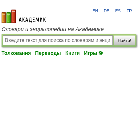
EN
DE
ES
FR
academic.ru
Словари и энциклопедии на Академике
Найти!
Толкования
Переводы
Книги
Игры ⚽