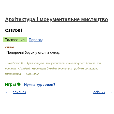
Архітектура і монументальне мистецтво
слижі
Толкование
Перевод
слижі
Поперечні бруси у стелі з хмизу.
Тимофієнко В. І. Архітектура і монументальне мистецтво: Терміни та
поняття / Академія мистецтв України; Інститут проблем сучасного
мистецтва. — Київ
.
2002
.
Игры ⚽
Нужна курсовая?
сливняк
слізник