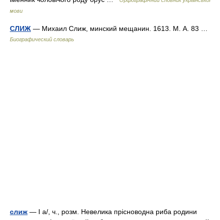
Орфографічний словник української
мови
СЛИЖ
— Михаил Слиж, минский мещанин. 1613. М. А. 83 …
Биографический словарь
слиж
— I а/, ч., розм. Невелика прісноводна риба родини