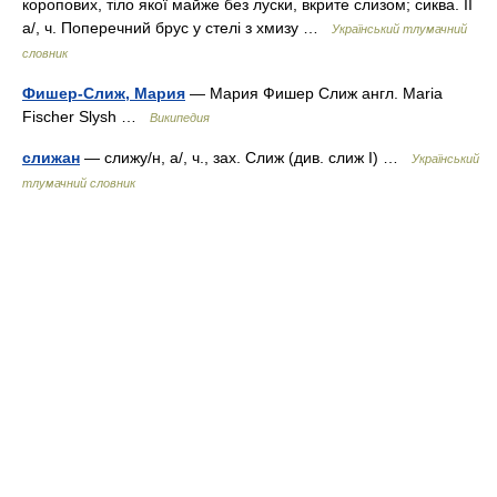
коропових, тіло якої майже без луски, вкрите слизом; сиква. II
а/, ч. Поперечний брус у стелі з хмизу …
Український тлумачний
словник
Фишер-Слиж, Мария
— Мария Фишер Слиж англ. Maria
Fischer Slysh …
Википедия
слижан
— слижу/н, а/, ч., зах. Слиж (див. слиж I) …
Український
тлумачний словник