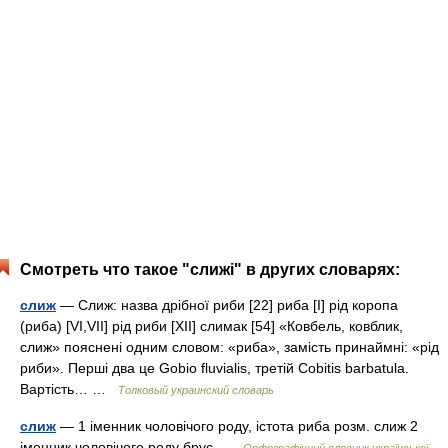
Смотреть что такое "слижі" в других словарях:
слиж
— Слиж: назва дрібної риби [22] риба [I] рід коропа
(риба) [VI,VII] рід риби [XII] слимак [54] «Ковбель, ковблик,
слиж» пояснені одним словом: «риба», замість принаймні: «рід
риби». Перші два це Gobio fluvialis, третій Cobitis barbatula.
Вартість… …
Толковый украинский словарь
слиж
— 1 іменник чоловічого роду, істота риба розм. слиж 2
іменник чоловічого роду брус …