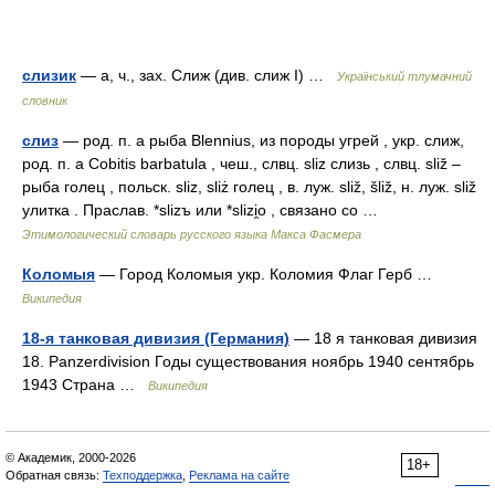
слизик
— а, ч., зах. Слиж (див. слиж I) …
Український тлумачний
словник
слиз
— род. п. а рыба Blennius, из породы угрей , укр. слиж,
род. п. а Cobitis barbatula , чеш., слвц. sliz слизь , слвц. sliž –
рыба голец , польск. sliz, sliż голец , в. луж. sliž, šliž, н. луж. sliž
улитка . Праслав. *slizъ или *slizi̯o , связано со …
Этимологический словарь русского языка Макса Фасмера
Коломыя
— Город Коломыя укр. Коломия Флаг Герб …
Википедия
18-я танковая дивизия (Германия)
— 18 я танковая дивизия
18. Panzerdivision Годы существования ноябрь 1940 сентябрь
1943 Страна …
Википедия
© Академик, 2000-2026
18+
Обратная связь:
Техподдержка
,
Реклама на сайте